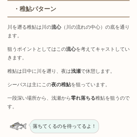
・稚鮎パターン
川を遡る稚鮎は川の
流心
（川の流れの中心）の底を通り
ます。
狙うポイントとしてはこの
流心
を考えてキャストしてい
きます。
稚鮎は日中に川を遡り、夜は
浅瀬
で休憩します。
シーバスは主にこの
夜の稚鮎
を狙っています。
一段深い場所から、浅瀬から
零れ落ちる
稚鮎を狙うので
す。
落ちてくるのを待ってるよ！