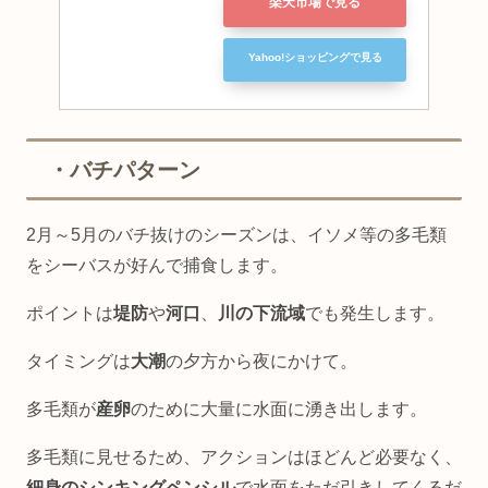
楽天市場で見る
Yahoo!ショッピングで見る
・バチパターン
2月～5月のバチ抜けのシーズンは、イソメ等の多毛類
をシーバスが好んで捕食します。
ポイントは
堤防
や
河口
、
川の下流域
でも発生します。
タイミングは
大潮
の夕方から夜にかけて。
多毛類が
産卵
のために大量に水面に湧き出します。
多毛類に見せるため、アクションはほどんど必要なく、
細身のシンキングペンシル
で水面をただ引きしてくるだ