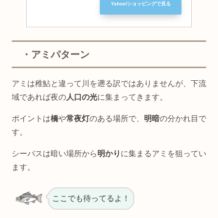
Yahoo!ショッピングで見る
・アミパターン
アミは稚鮎と違って川を遡る訳ではありませんが、下流
域であれば夜の
人口の光
に集まってきます。
ポイントは
橋
や
常夜灯
のある場所で、
明暗
の分かれ目で
す。
シーバスは暗い場所から
明かり
に集まるアミを狙ってい
ます。
ここでも待ってるよ！