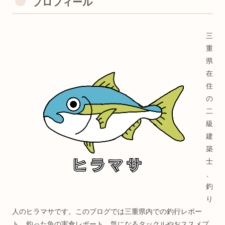
プロフィール
三
重
県
在
住
の
二
級
建
築
士
、
釣
り
人のヒラマサです。このブログでは三重県内での釣行レポー
ト、釣った魚の実食レポート、気になるタックルやおススメプ