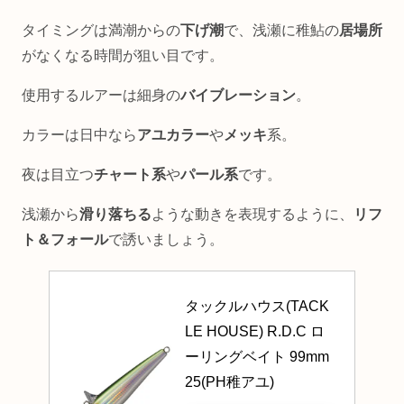
タイミングは満潮からの
下げ潮
で、浅瀬に稚鮎の
居場所
がなくなる時間が狙い目です。
使用するルアーは細身の
バイブレーション
。
カラーは日中なら
アユカラー
や
メッキ
系。
夜は目立つ
チャート系
や
パール系
です。
浅瀬から
滑り落ちる
ような動きを表現するように、
リフ
ト＆フォール
で誘いましょう。
タックルハウス(TACK
LE HOUSE) R.D.C ロ
ーリングベイト 99mm 
25(PH稚アユ)