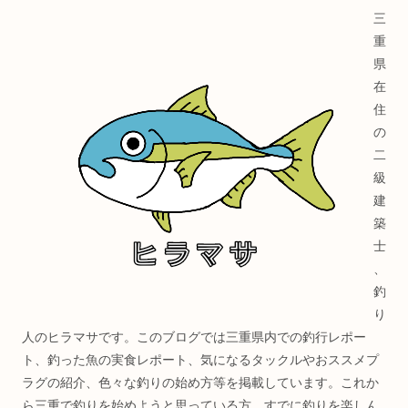
三
重
県
在
住
の
二
級
建
築
士
、
釣
り
人のヒラマサです。このブログでは三重県内での釣行レポー
ト、釣った魚の実食レポート、気になるタックルやおススメプ
ラグの紹介、色々な釣りの始め方等を掲載しています。これか
ら三重で釣りを始めようと思っている方、すでに釣りを楽しん